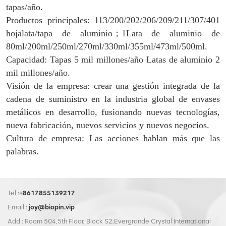
tapas/año.
Productos principales: 113/200/202/206/209/211/307/401
hojalata/tapa de aluminio
；
1
Lata de aluminio de
80ml/200ml/250ml/270ml/330ml/355ml/473ml/500ml.
Capacidad: Tapas 5 mil millones/año Latas de aluminio 2
mil millones/año.
Visión de la empresa: crear una gestión integrada de la
cadena de suministro en la industria global de envases
metálicos en desarrollo, fusionando nuevas tecnologías,
nueva fabricación, nuevos servicios y nuevos negocios.
Cultura de empresa: Las acciones hablan más que las
palabras.
Tel :
+8617855139217
Email :
joy@biopin.vip
Add : Room 504,5th Floor, Block S2,Evergrande Crystal International