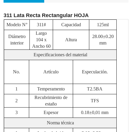
311 Lata Recta Rectangular HOJA
Modelo N°
311
#
Capacidad
1
25
ml
Largo
Diámetro
28
.00±0.
2
0
104 x
Altura
interior
mm
Ancho 60
Especificaciones del material
No.
Artículo
Especulación
.
1
Temperamento
T2.5BA
Recubrimiento de
2
TFS
estaño
3
Espesor
0.1
8
±0,01 mm
Norma técnica