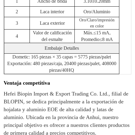
1
Ancho de brida
3.10
±0.
20
mm
2
Laca interior
Oro
/
Aluminio
Oro
/Claro
/impresión
3
Laca exterior
en color
Valor de calificación
Máx.≤15 mA,
4
del esmalte
Promedio≤8 mA
Embalaje
Detalles
Dometic: 165 piezas × 35 capas = 5775 piezas/palet
Exportación: 480 piezas/caja, 20400 piezas/palet, 408000
piezas/40HQ
Ventaja competitiva
Hefei Biopin Import & Export Trading Co. Ltd., filial de
BLOPIN, se dedica principalmente a la exportación de
hojalata y aluminio EOE de alta calidad y latas de
aluminio. Ubicada en la provincia de Anhui, nuestro
principal objetivo es ofrecer a nuestros clientes productos
de primera calidad a precios competitivos.