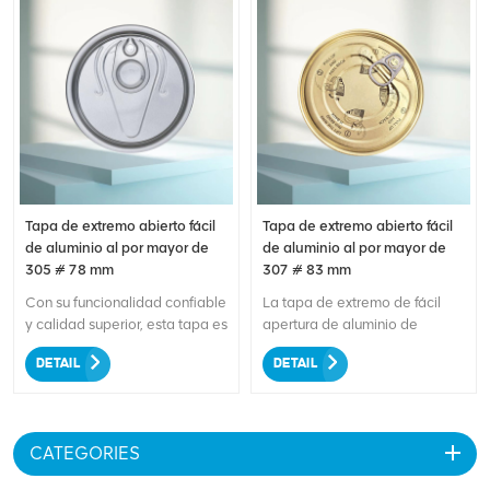
Tapa de extremo abierto fácil
Tapa de extremo abierto fácil
de aluminio al por mayor de
de aluminio al por mayor de
305 # 78 mm
307 # 83 mm
Con su funcionalidad confiable
La tapa de extremo de fácil
y calidad superior, esta tapa es
apertura de aluminio de
perfecta para sellar una amplia
307#83 mm para alimentos
DETAIL
DETAIL
gama de contenedores. La
secos es una solución de
práctica función de apertura
embalaje premium diseñada
fácil garantiza un acceso sin
para sellar de forma segura
complicaciones a los
contenedores de productos
CATEGORIES
contenidos, lo que lo hace fácil
alimenticios secos. La tapa
de usar para los consumidores.
está hecha de aluminio liviano