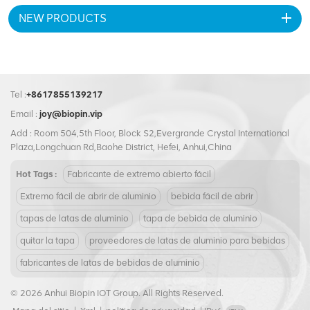
200 SOT LOE, estos extremos
NEW PRODUCTS
de lata de fácil apertura
cuentan con un sello hermético
y seguro para evitar fugas y
derrames, y facilitan la
apertura en todo momento.
Estos extremos de lata son
Tel :
+8617855139217
perfectos para aplicaciones
Email :
joy@biopin.vip
comerciales, como enlatar y
embotellar bebidas, y también
Add : Room 504,5th Floor, Block S2,Evergrande Crystal International
son perfectos para uso
Plaza,Longchuan Rd,Baohe District, Hefei, Anhui,China
doméstico. Ya sea que esté
envasando jugo, cerveza u
Hot Tags :
Fabricante de extremo abierto fácil
otros productos enlatados,
Extremo fácil de abrir de aluminio
bebida fácil de abrir
Beverage Ends - 200 SOT LOE
es el producto perfecto para
tapas de latas de aluminio
tapa de bebida de aluminio
preservar la calidad y la
quitar la tapa
proveedores de latas de aluminio para bebidas
frescura. Entonces, ¿por qué
esperar? Elija hoy los extremos
fabricantes de latas de bebidas de aluminio
para bebidas - 200 SOT LOE y
experimente la solución de
© 2026 Anhui Biopin IOT Group. All Rights Reserved.
embalaje superior que su