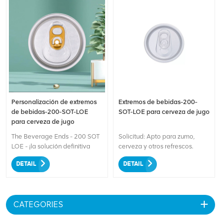
Personalización de extremos
Extremos de bebidas-200-
de bebidas-200-SOT-LOE
SOT-LOE para cerveza de jugo
para cerveza de jugo
The Beverage Ends - 200 SOT
Solicitud: Apto para zumo,
LOE - ¡la solución definitiva
cerveza y otros refrescos.
para envasar jugos y cervezas!
DETAIL
DETAIL
Fabricados con materiales de
alta calidad, estos extremos
de latas están diseñados para
brindar una protección superior
CATEGORIES
a sus bebidas y garantizar su
frescura. Con una medida de