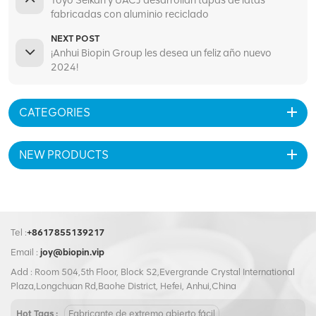
fabricadas con aluminio reciclado
NEXT POST
¡Anhui Biopin Group les desea un feliz año nuevo
2024!
CATEGORIES
NEW PRODUCTS
Tel :
+8617855139217
Email :
joy@biopin.vip
Add : Room 504,5th Floor, Block S2,Evergrande Crystal International
Plaza,Longchuan Rd,Baohe District, Hefei, Anhui,China
Hot Tags :
Fabricante de extremo abierto fácil