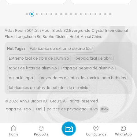
473 ml con Eoe
Tel :
+8617855139217
Email :
joy@biopin.vip
Add : Room 504,5th Floor, Block S2,Evergrande Crystal International
Plaza,Longchuan Rd,Baohe District, Hefei, Anhui,China
Hot Tags :
Fabricante de extremo abierto fácil
Extremo fácil de abrir de aluminio
bebida fácil de abrir
tapas de latas de aluminio
tapa de bebida de aluminio
quitar la tapa
proveedores de latas de aluminio para bebidas
fabricantes de latas de bebidas de aluminio
© 2026 Anhui Biopin IOT Group. All Rights Reserved.
Mapa del sitio
|
Xml
|
política de privacidad
|
IPv6
Home
Products
Contáctenos
WhatsApp