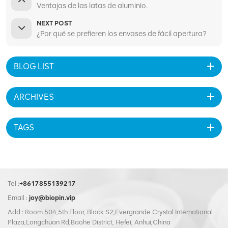
Ventajas de las latas de aluminio.
NEXT POST
¿Por qué se prefieren los envases de fácil apertura?
BLOG LIST
ARCHIVES
TAGS
Tel :
+8617855139217
Email :
joy@biopin.vip
Add : Room 504,5th Floor, Block S2,Evergrande Crystal International
Plaza,Longchuan Rd,Baohe District, Hefei, Anhui,China