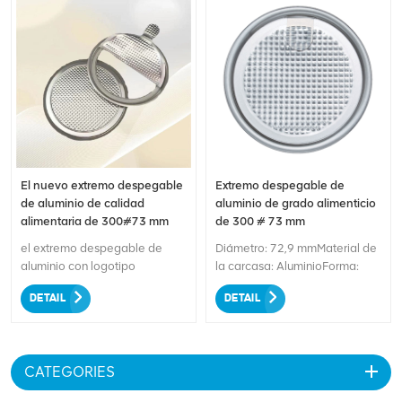
El nuevo extremo despegable
Extremo despegable de
de aluminio de calidad
aluminio de grado alimenticio
alimentaria de 300#73 mm
de 300 # 73 mm
el extremo despegable de
Diámetro: 72,9 mmMaterial de
aluminio con logotipo
la carcasa: AluminioForma:
personalizado de 300 # 73
RedondoDiseño: Apertura
DETAIL
DETAIL
mm fija firmemente la frescura
completaMercados: Alimentos
y la calidad de sus productos
Secos
empaquetados. Dígale adiós a
los problemas de fugas y
CATEGORIES
deterioro, garantizando que
sus productos lleguen a los