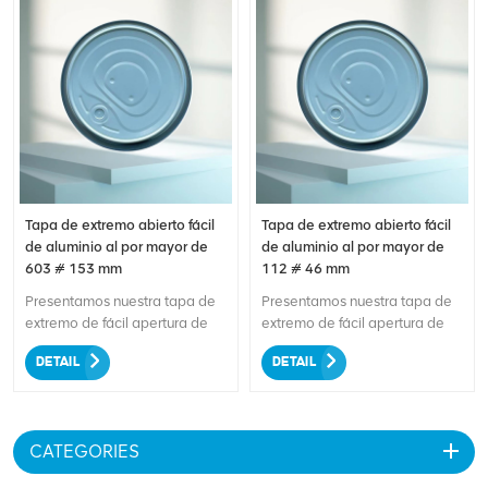
Tapa de extremo abierto fácil
Tapa de extremo abierto fácil
de aluminio al por mayor de
de aluminio al por mayor de
603 # 153 mm
112 # 46 mm
Presentamos nuestra tapa de
Presentamos nuestra tapa de
extremo de fácil apertura de
extremo de fácil apertura de
aluminio 603# 153 mm al por
aluminio de 112 # 46 mm al
DETAIL
DETAIL
mayor. Esta tapa premium está
por mayor. Esta tapa de alta
diseñada para un acceso fácil
calidad proporciona un acceso
y conveniente a latas de gran
cómodo y sencillo a los
tamaño. Fabricado en aluminio
productos enlatados.
CATEGORIES
resistente, garantiza una
Fabricado en aluminio
conservación y seguridad
duradero, garantiza una