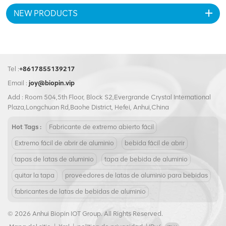
óptimas de sus productos
frescura y protección óptimas.
NEW PRODUCTS
envasados. Con un diámetro
Con un diámetro de 46 mm,
de 153 mm, cabe sin esfuerzo
encaja perfectamente en una
en una variedad de latas.
variedad de latas. Ideal para
Perfecto para aplicaciones
la industria de alimentos y
industriales, proporciona una
bebidas, ofrece una solución
solución de sellado confiable
de sellado confiable para sus
Tel :
+8617855139217
para requisitos de envasado
necesidades de embalaje.
Email :
joy@biopin.vip
de alimentos y bebidas a
granel.
Add : Room 504,5th Floor, Block S2,Evergrande Crystal International
Plaza,Longchuan Rd,Baohe District, Hefei, Anhui,China
Hot Tags :
Fabricante de extremo abierto fácil
Extremo fácil de abrir de aluminio
bebida fácil de abrir
tapas de latas de aluminio
tapa de bebida de aluminio
quitar la tapa
proveedores de latas de aluminio para bebidas
fabricantes de latas de bebidas de aluminio
© 2026 Anhui Biopin IOT Group. All Rights Reserved.