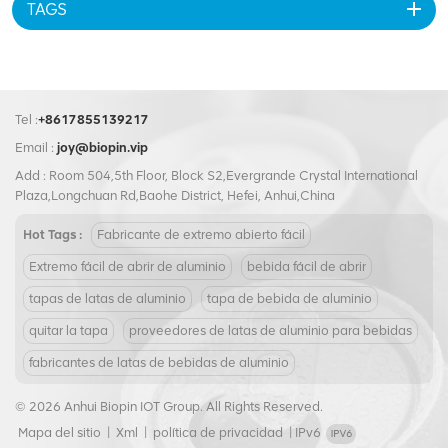
TAGS
Tel :
+8617855139217
Email :
joy@biopin.vip
Add : Room 504,5th Floor, Block S2,Evergrande Crystal International
Plaza,Longchuan Rd,Baohe District, Hefei, Anhui,China
Hot Tags :
Fabricante de extremo abierto fácil
Extremo fácil de abrir de aluminio
bebida fácil de abrir
tapas de latas de aluminio
tapa de bebida de aluminio
quitar la tapa
proveedores de latas de aluminio para bebidas
fabricantes de latas de bebidas de aluminio
© 2026 Anhui Biopin IOT Group. All Rights Reserved.
Mapa del sitio
|
Xml
|
política de privacidad
|
IPv6