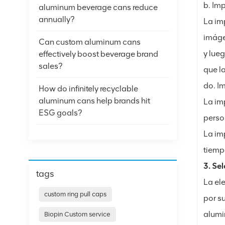
b. Imp
aluminum beverage cans reduce
annually?
La im
imáge
Can custom aluminum cans
y lue
effectively boost beverage brand
sales?
que l
do. Im
How do infinitely recyclable
aluminum cans help brands hit
La im
ESG goals?
perso
La im
tiemp
3. Sel
tags
La ele
custom ring pull caps
por s
alumi
Biopin Custom service