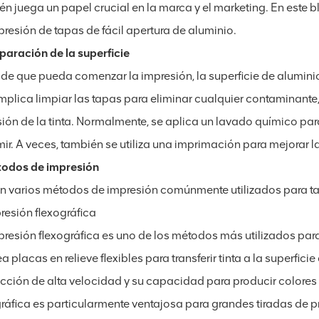
én juega un papel crucial en la marca y el marketing. En este b
presión de tapas de fácil apertura de aluminio.
eparación de la superficie
 de que pueda comenzar la impresión, la superficie de alumi
implica limpiar las tapas para eliminar cualquier contaminante,
ón de la tinta. Normalmente, se aplica un lavado químico para g
mir. A veces, también se utiliza una imprimación para mejorar 
todos de impresión
en varios métodos de impresión comúnmente utilizados para tap
resión flexográfica
presión flexográfica es uno de los métodos más utilizados par
 placas en relieve flexibles para transferir tinta a la superfi
cción de alta velocidad y su capacidad para producir colores v
gráfica es particularmente ventajosa para grandes tiradas de p