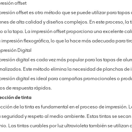
resión offset
presión offset es otro método que se puede utilizar para tapa
nes de alta calidad y diseños complejos. En este proceso, la 
go a la tapa. La impresión offset proporciona una excelente c
a impresión flexográfica, lo que la hace más adecuada para ti
presión Digital
presión digital es cada vez más popular para las tapas de alu
nalizados. Este método elimina la necesidad de planchas de i
presión digital es ideal para campañas promocionales o product
os de respuesta rápidos.
ección de tinta
cción de la tinta es fundamental en el proceso de impresión. L
u seguridad y respeto al medio ambiente. Estas tintas se secan 
nio. Las tintas curables por luz ultravioleta también se utili