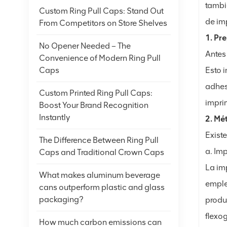
tambi
Custom Ring Pull Caps: Stand Out
de im
From Competitors on Store Shelves
1. Pr
No Opener Needed – The
Antes
Convenience of Modern Ring Pull
Esto 
Caps
adhesi
Custom Printed Ring Pull Caps:
impri
Boost Your Brand Recognition
Instantly
2. Mé
Exist
The Difference Between Ring Pull
a. Imp
Caps and Traditional Crown Caps
La im
What makes aluminum beverage
emplea
cans outperform plastic and glass
packaging?
produ
flexo
How much carbon emissions can