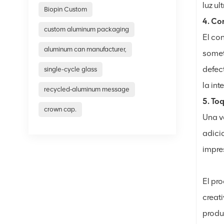
luz ul
Biopin Custom
4. Co
custom aluminum packaging
El co
aluminum can manufacturer,
somete
defec
single-cycle glass
la int
recycled‑aluminum message
5. To
crown cap.
Una ve
adici
impre
El pr
creati
produ