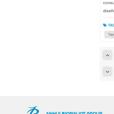
consu
diseñ
TAG
Tap