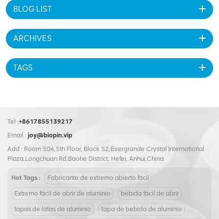
BLOG LIST
ARCHIVES
TAGS
Tel :
+8617855139217
Email :
joy@biopin.vip
Add : Room 504,5th Floor, Block S2,Evergrande Crystal International
Plaza,Longchuan Rd,Baohe District, Hefei, Anhui,China
Hot Tags :
Fabricante de extremo abierto fácil
Extremo fácil de abrir de aluminio
bebida fácil de abrir
tapas de latas de aluminio
tapa de bebida de aluminio