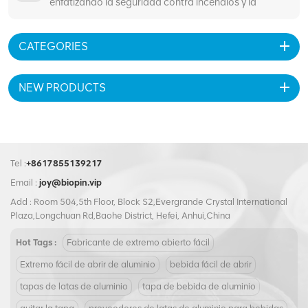
enfatizando la seguridad contra incendios y la
protección de vidas
CATEGORIES
NEW PRODUCTS
Tel :
+8617855139217
Email :
joy@biopin.vip
Add : Room 504,5th Floor, Block S2,Evergrande Crystal International
Plaza,Longchuan Rd,Baohe District, Hefei, Anhui,China
Hot Tags :
Fabricante de extremo abierto fácil
Extremo fácil de abrir de aluminio
bebida fácil de abrir
tapas de latas de aluminio
tapa de bebida de aluminio