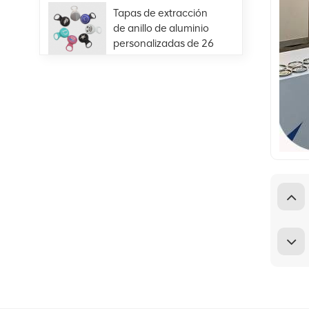
Tapas de extracción
de anillo de aluminio
personalizadas de 26
mm para bebidas de
VIEW DETAILS
jugo de cerveza con
botella de vidrio
Gran oferta,
suministro directo de
fábrica de extremo
abierto fácil de
VIEW DETAILS
aluminio 401#99mm
Personalización de
extremos de bebidas-
200-SOT-LOE para
cerveza de jugo
VIEW DETAILS
Extremo despegable