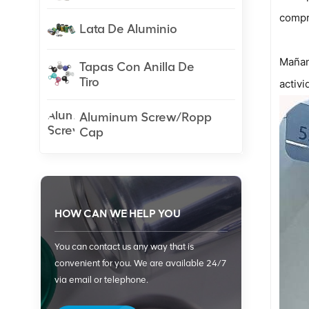
compro
Lata De Aluminio
Mañan
Tapas Con Anilla De
Tiro
activi
Aluminum Screw/Ropp
Cap
HOW CAN WE HELP YOU
You can contact us any way that is
convenient for you. We are available 24/7
via email or telephone.