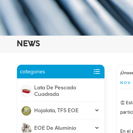
NEWS
categories
¡Únase
NOV 
Lata De Pescado
Cuadrada
👏 Es
Hojalata, TFS EOE
partic
EOE De Aluminio
En el