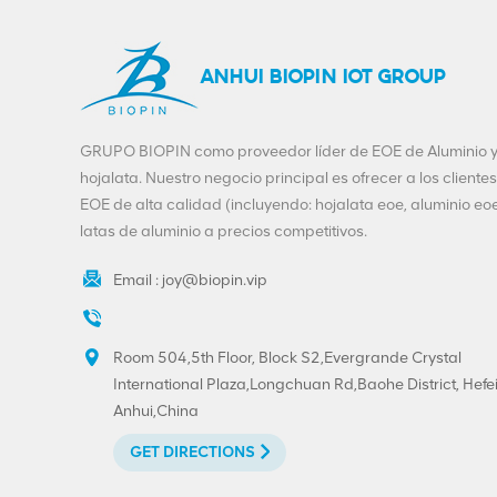
de hojalata y aluminio
de 300 # 73 mm con
impresión
VIEW DETAILS
personalizada
ANHUI BIOPIN IOT GROUP
Venta caliente 202 #
GRUPO BIOPIN como proveedor líder de EOE de Aluminio 
(52 mm) Impresión
hojalata. Nuestro negocio principal es ofrecer a los clientes
personalizada de
extremo abierto fácil
EOE de alta calidad (incluyendo: hojalata eoe, aluminio eoe
VIEW DETAILS
de hojalata
latas de aluminio a precios competitivos.
Email :
joy@biopin.vip
Tapas de anilla BIOPIN
con anilla de plástico
VIEW DETAILS
Room 504,5th Floor, Block S2,Evergrande Crystal
International Plaza,Longchuan Rd,Baohe District, Hefei
Anhui,China
GET DIRECTIONS