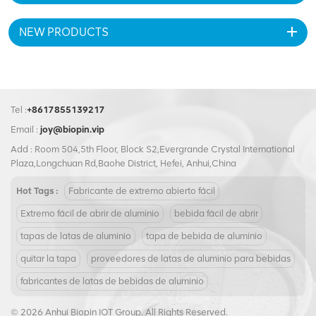
autoclaveados enlatados,
productos agrícolas, aceite
NEW PRODUCTS
lubricante, aceite comestible,
verduras, frijoles, frutas, etc.
Tel :
+8617855139217
Email :
joy@biopin.vip
Add : Room 504,5th Floor, Block S2,Evergrande Crystal International
Plaza,Longchuan Rd,Baohe District, Hefei, Anhui,China
Hot Tags :
Fabricante de extremo abierto fácil
Extremo fácil de abrir de aluminio
bebida fácil de abrir
tapas de latas de aluminio
tapa de bebida de aluminio
quitar la tapa
proveedores de latas de aluminio para bebidas
fabricantes de latas de bebidas de aluminio
© 2026 Anhui Biopin IOT Group. All Rights Reserved.