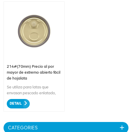
214#(70mm) Precio al por
mayor de extremo abierto fácil
de hojalata
Se utiliza para latas que
envasan pescado enlatado,
carne, pasta de tomate
DETAIL
enlatada, alimentos secos
enlatados, conservas semillas,
condimentos enlatados,
alimentos procesados
CATEGORIES
enlatados, alimentos