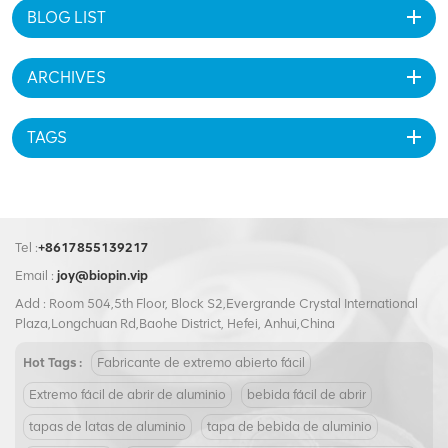
BLOG LIST
ARCHIVES
TAGS
Tel :
+8617855139217
Email :
joy@biopin.vip
Add : Room 504,5th Floor, Block S2,Evergrande Crystal International
Plaza,Longchuan Rd,Baohe District, Hefei, Anhui,China
Hot Tags :
Fabricante de extremo abierto fácil
Extremo fácil de abrir de aluminio
bebida fácil de abrir
tapas de latas de aluminio
tapa de bebida de aluminio