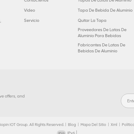
Contáctenos
Tapas De Latas De Aluminio
Video
Tapa De Bebida De Aluminio
Servicio
Quitar La Tapa
,
Proveedores De Latas De
Aluminio Para Bebidas
Fabricantes De Latas De
Bebidas De Aluminio
ve offers, and
opin IOT Group. All Rights Reserved. |
Blog
|
Mapa Del Sitio
|
Xml
|
Políti
|
IPv6