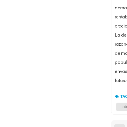
deman
renta
creci
La de
razon
de ma
popul
envas
futuro
TAG
Lat