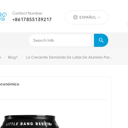
Contact Number
ESPAÑOL
+8617855139217
/
/
e
Blog1
La Creciente Demanda De Latas De Aluminio Para Bebidas Con Crecimiento Económico
 económico