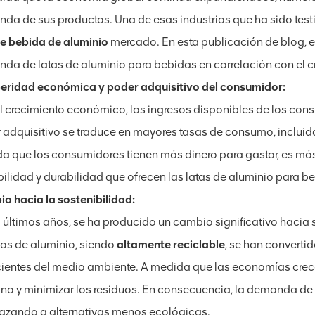
da de sus productos. Una de esas industrias que ha sido test
de bebida de aluminio
mercado. En esta publicación de blog, e
da de latas de aluminio para bebidas en correlación con el 
eridad económica y poder adquisitivo del consumidor:
l crecimiento económico, los ingresos disponibles de los con
 adquisitivo se traduce en mayores tasas de consumo, inclui
a que los consumidores tienen más dinero para gastar, es má
bilidad y durabilidad que ofrecen las latas de aluminio para b
o hacia la sostenibilidad:
s últimos años, se ha producido un cambio significativo hacia
as de aluminio, siendo
altamente reciclable
, se han converti
ientes del medio ambiente. A medida que las economías crecen
no y minimizar los residuos. En consecuencia, la demanda de
azando a alternativas menos ecológicas.