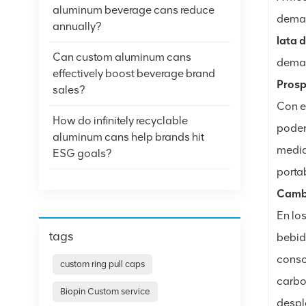
aluminum beverage cans reduce
deman
annually?
lata 
Can custom aluminum cans
deman
effectively boost beverage brand
Prosp
sales?
Con e
How do infinitely recyclable
poder
aluminum cans help brands hit
medid
ESG goals?
porta
Cambi
En lo
tags
bebid
consc
custom ring pull caps
carbo
Biopin Custom service
despl