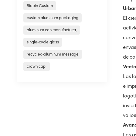
Biopin Custom
Urban
El cr
custom aluminum packaging
activ
aluminum can manufacturer,
conve
single-cycle glass
envas
recycled‑aluminum message
de co
Venta
crown cap.
Las l
e imp
logot
invier
valio
Avanc
Los a