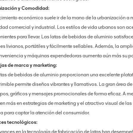
ización y Comodidad:
ecimiento económico suele ir de la mano de la urbanización a 
idad comercial y industrial. Los estilos de vida urbanos son 
nientes para llevar. Las latas de bebidas de aluminio satisfa
es livianos, portátiles y fácilmente sellables. Además, la amp
nveniencia y máquinas expendedoras aumenta aún más su po
jas de marca y marketing:
atas de bebidas de aluminio proporcionan una excelente platafo
rimible permite diseños vibrantes y llamativos. La gran área d
ipos, gráficos y mensajes promocionales de forma eficaz. A 
ten más en estrategias de marketing y el atractivo visual de la
sa para captar la atención del consumidor.
es tecnológicos:
vances en la tecnología de fabricación de latas han desempeñ