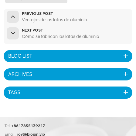
PREVIOUS POST
Ventajas de las latas de aluminio.
NEXT POST
Cómo se fabrican las latas de aluminio
BLOG LIST
ARCHIVES
TAGS
Tel :
+8617855139217
Email :
joy@biopin.vip