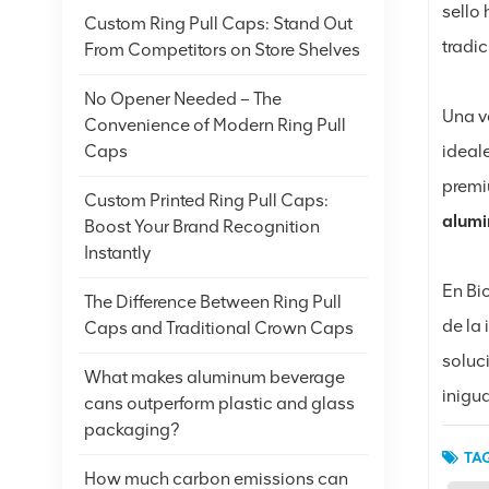
sello
Custom Ring Pull Caps: Stand Out
tradic
From Competitors on Store Shelves
No Opener Needed – The
Una v
Convenience of Modern Ring Pull
ideal
Caps
premi
Custom Printed Ring Pull Caps:
alumi
Boost Your Brand Recognition
Instantly
En Bi
The Difference Between Ring Pull
de la 
Caps and Traditional Crown Caps
soluc
What makes aluminum beverage
inigu
cans outperform plastic and glass
packaging?
TAG
How much carbon emissions can