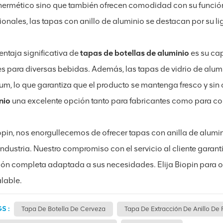
 hermético sino que también ofrecen comodidad con su función
ionales, las tapas con anillo de aluminio se destacan por su li
entaja significativa de
tapas de botellas de aluminio
es su cap
es para diversas bebidas. Además, las tapas de vidrio de alu
um, lo que garantiza que el producto se mantenga fresco y sin
nio
una excelente opción tanto para fabricantes como para c
opin, nos enorgullecemos de ofrecer tapas con anilla de alumi
industria. Nuestro compromiso con el servicio al cliente garan
ión completa adaptada a sus necesidades. Elija Biopin para ob
alable.
S :
Tapa De Botella De Cerveza
Tapa De Extracción De Anillo De 