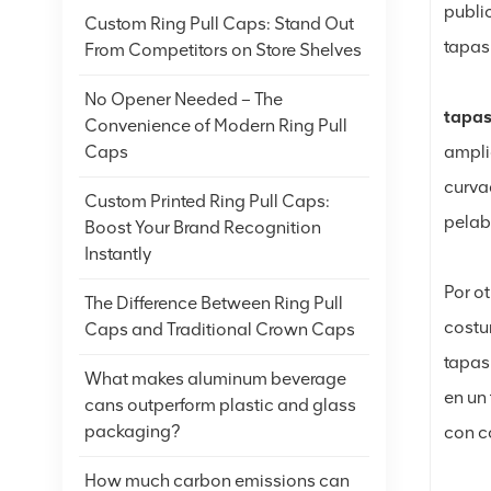
public
Custom Ring Pull Caps: Stand Out
tapas
From Competitors on Store Shelves
No Opener Needed – The
tapa
Convenience of Modern Ring Pull
ampli
Caps
curva
Custom Printed Ring Pull Caps:
pelab
Boost Your Brand Recognition
Instantly
Por ot
The Difference Between Ring Pull
costur
Caps and Traditional Crown Caps
tapas
What makes aluminum beverage
en un
cans outperform plastic and glass
packaging?
con c
How much carbon emissions can