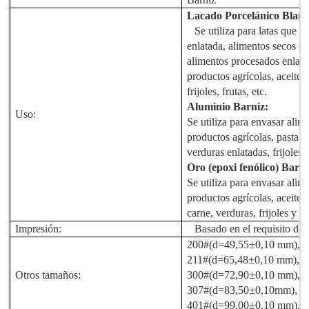
Lacado Porcelánico Blan
Se utiliza para latas que 
enlatada, alimentos secos en
alimentos procesados enlata
productos agrícolas, aceite l
frijoles, frutas, etc.
Aluminio
Barniz
:
Uso:
Se utiliza para envasar alim
productos agrícolas, pasta d
verduras enlatadas, frijoles y
Oro (epoxi fenólico)
Barni
Se utiliza para envasar alim
productos agrícolas, aceite l
carne, verduras, frijoles y fru
Impresión:
Basado en el requisito del 
200#(d=49,55±0,10 mm), 
211#(d=65,48±0,10 mm), 
Otros tamaños:
300#(d=72,90±0,10 mm), 
307#(d=83,50±0,10mm),
31
401#(d=99,00±0,10 mm), 