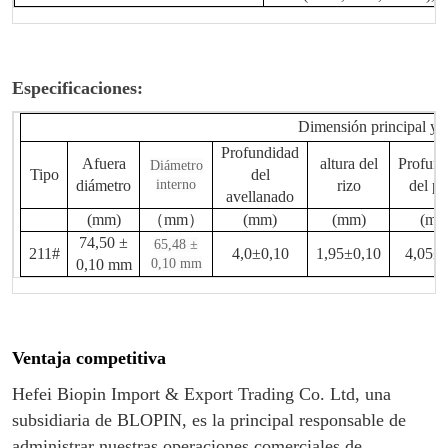
Especificaciones:
Dimensión principal y 
Profundidad
Afuera
altura del
Profund
Diámetro
Tipo
del
diámetro
interno
rizo
del pa
avellanado
(mm)
（
mm
）
(mm)
(mm)
(mm
74,50 ±
65,48 ±
211#
4,0±0,10
1,95±0,10
4,05±0
0,10 mm
0,10 mm
Ventaja competitiva
Hefei Biopin Import & Export Trading Co. Ltd, una
subsidiaria de BLOPIN, es la principal responsable de
administrar nuestras operaciones comerciales de