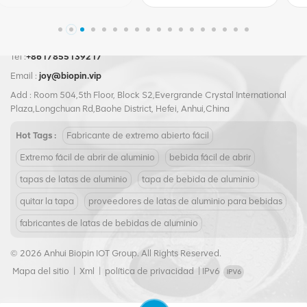
Tel :
+8617855139217
Email :
joy@biopin.vip
Add : Room 504,5th Floor, Block S2,Evergrande Crystal International
Plaza,Longchuan Rd,Baohe District, Hefei, Anhui,China
Hot Tags :
Fabricante de extremo abierto fácil
Extremo fácil de abrir de aluminio
bebida fácil de abrir
tapas de latas de aluminio
tapa de bebida de aluminio
quitar la tapa
proveedores de latas de aluminio para bebidas
fabricantes de latas de bebidas de aluminio
© 2026 Anhui Biopin IOT Group. All Rights Reserved.
Mapa del sitio
|
Xml
|
política de privacidad
|
IPv6