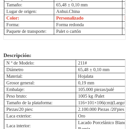
Tamaño:
65,48 ± 0,10 mm
Us
Lugar de origen:
Anhui.China
No
Color:
Personalizado
L
Forma:
Forma redonda
Mu
Paquete de transporte:
Palet o cartón
Té
Descripción:
N º de Modelo:
211#
Diámetro
65,48 ± 0,10 mm
Material:
Hojalata
Grosor general:
0,19 mm
Embalaje:
105.000 piezas/palé
Peso bruto:
1005 kg /Palet
Tamaño de la plataforma:
116×101×106(cm)(Largo*A
Piezas/20 pies:
2.100.000
Piezas /20'pies
Laca exterior:
Oro
Lacado Porcelánico Blanco
Laca interior:
Barniz