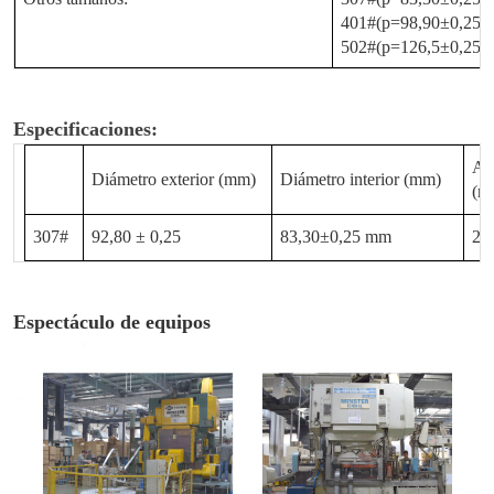
401#(p=98,90±0,25 
502#(p=126,5±0,25 
Especificaciones:
Alt
Diámetro exterior (mm)
Diámetro interior (mm)
(m
307#
92,80 ± 0,25
83,30±0,25 mm
2,
Espectáculo de equipos