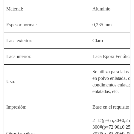
Material:
Aluminio
Espesor normal:
0,235 mm
Laca exterior:
Claro
Laca interior:
Laca Epoxi Fenólica
Se utiliza para latas 
en polvo enlatada, caf
Uso:
condimentos enlatados,
enlatadas, etc.
Impresión:
Base en el requisito de
211#(p=65,30±0,25 
300#(p=72,90±0,25 
Otros tamaños:
307#(p=83,30±0,25 