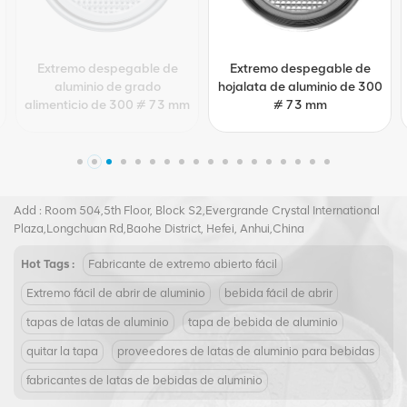
Extremo despegable de
Extremo despegable de
hojalata de aluminio de 300
aluminio de forma redonda
# 73 mm
de 307 # 83 mm
Tel :
+8617855139217
Email :
joy@biopin.vip
Add : Room 504,5th Floor, Block S2,Evergrande Crystal International
Plaza,Longchuan Rd,Baohe District, Hefei, Anhui,China
Hot Tags :
Fabricante de extremo abierto fácil
Extremo fácil de abrir de aluminio
bebida fácil de abrir
tapas de latas de aluminio
tapa de bebida de aluminio
quitar la tapa
proveedores de latas de aluminio para bebidas
fabricantes de latas de bebidas de aluminio