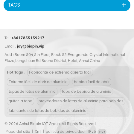
respiratorios, cáncer y trastornos neurológicos. En conclusión, las latas
TAGS
de aluminio en sí mismas no suponen ningún problema. riesgos para la
salud, pero la eliminación inadecuada de estas latas puede provocar
serios problemas ambientales que podría dañar la salud humana. Por
lo tanto, es fundamental reciclar las latas de aluminio de manera
Tel :
+8617855139217
responsable y reducir nuestra huella ambiental.
Email :
joy@biopin.vip
Add : Room 504,5th Floor, Block S2,Evergrande Crystal International
Plaza,Longchuan Rd,Baohe District, Hefei, Anhui,China
Hot Tags :
Fabricante de extremo abierto fácil
Extremo fácil de abrir de aluminio
bebida fácil de abrir
tapas de latas de aluminio
tapa de bebida de aluminio
quitar la tapa
proveedores de latas de aluminio para bebidas
fabricantes de latas de bebidas de aluminio
© 2026 Anhui Biopin IOT Group. All Rights Reserved.
Mapa del sitio
|
Xml
|
política de privacidad
|
IPv6