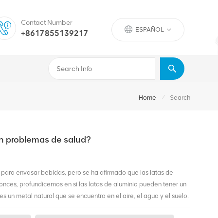
Contact Number
ESPAÑOL
+8617855139217
/
Home
Search
an problemas de salud?
 para envasar bebidas, pero se ha afirmado que las latas de
nces, profundicemos en si las latas de aluminio pueden tener un
 es un metal natural que se encuentra en el aire, el agua y el suelo.
s, el aluminio no supone ningún daño para los seres humanos.