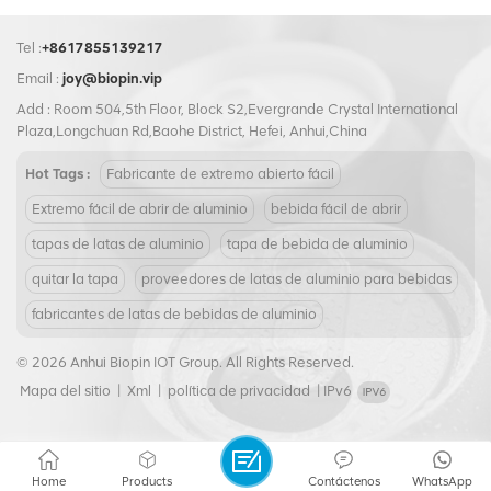
Tel :
+8617855139217
Email :
joy@biopin.vip
Add : Room 504,5th Floor, Block S2,Evergrande Crystal International
Plaza,Longchuan Rd,Baohe District, Hefei, Anhui,China
Hot Tags :
Fabricante de extremo abierto fácil
Extremo fácil de abrir de aluminio
bebida fácil de abrir
tapas de latas de aluminio
tapa de bebida de aluminio
quitar la tapa
proveedores de latas de aluminio para bebidas
fabricantes de latas de bebidas de aluminio
© 2026 Anhui Biopin IOT Group. All Rights Reserved.
Mapa del sitio
|
Xml
|
política de privacidad
|
IPv6
Home
Products
Contáctenos
WhatsApp