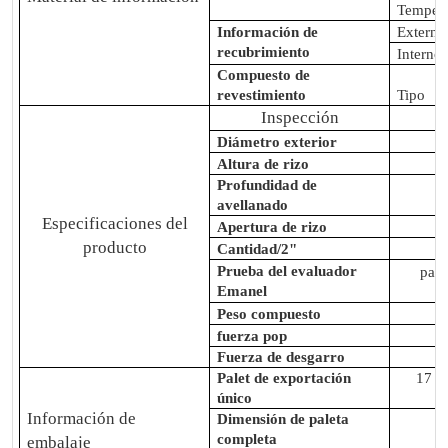
Temper
Información de
Externo
recubrimiento
Interno
Compuesto de
revestimiento
Tipo
Inspección
Diámetro exterior
Altura de rizo
Profundidad de
avellanado
Especificaciones del
Apertura de rizo
producto
Cantidad/2"
Prueba del evaluador
para
Emanel
Peso compuesto
fuerza pop
Fuerza de desgarro
Palet de exportación
17 (f
único
Información de
Dimensión de paleta
completa
embalaje