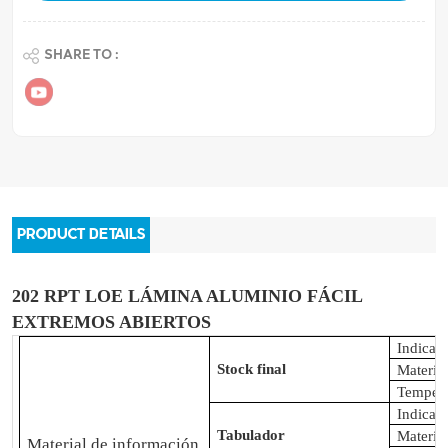
SHARE TO :
PRODUCT DETAILS
202 RPT LOE LÁMINA ALUMINIO FÁCIL
EXTREMOS ABIERTOS
Indicad
Stock final
Materia
Temper
Indicad
Tabulador
Materia
Material de información