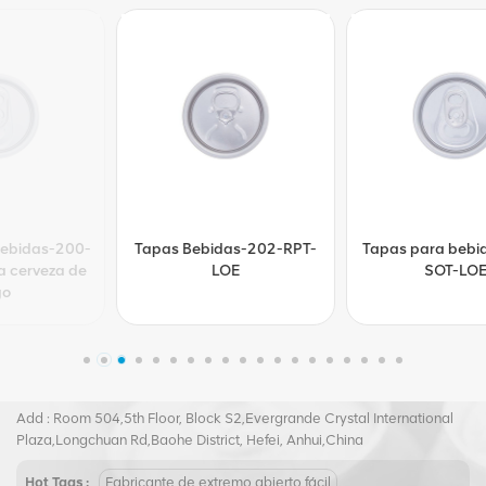
Tapas Bebidas-202-RPT-
Tapas para bebidas-202-
LOE
SOT-LOE
Tel :
+8617855139217
Email :
joy@biopin.vip
Add : Room 504,5th Floor, Block S2,Evergrande Crystal International
Plaza,Longchuan Rd,Baohe District, Hefei, Anhui,China
Hot Tags :
Fabricante de extremo abierto fácil