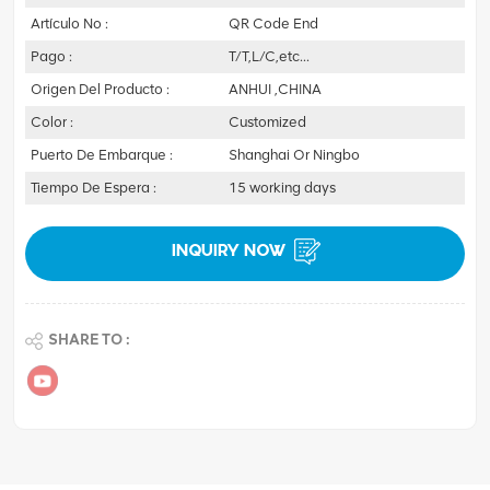
Artículo No :
QR Code End
Pago :
T/T,L/C,etc...
Origen Del Producto :
ANHUI ,CHINA
Color :
Customized
Puerto De Embarque :
Shanghai Or Ningbo
Tiempo De Espera :
15 working days
INQUIRY NOW
SHARE TO :