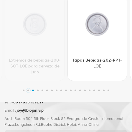
Tapas Bebidas-202-RPT-
Tapas para bebidas-202-
LOE
SOT-LOE
Tel :
+8617855139217
Email :
joy@biopin.vip
Add : Room 504,5th Floor, Block S2,Evergrande Crystal International
Plaza,Longchuan Rd,Baohe District, Hefei, Anhui,China