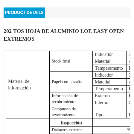
PRODUCT DETAILS
202 TOS
HOJA DE ALUMINIO LOE EASY OPEN
EXTREMOS
Indicador
0,
Material
Al
Stock final
Temperamento
H
Indicador
0,
Material de
Material
Al
Papel con pestaña
información
Temperamento
H
Externo
Ep
Información de
recubrimiento
Interno
Or
Compuesto de
Tipo
D
revestimiento
Inspección
59,
Diámetro exterior