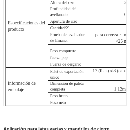
2,
Altura del rizo
Profundidad del
6,
avellanado
Apertura de rizo
Especificaciones del
2
Cantidad/2"
producto
para cerveza
：
máx
Prueba del evaluador
de Emanel
<25 mA
Peso compuesto
fuerza pop
Fuerza de desgarro
17 (filas) xl8 (capa
Palet de exportación
único
Información de
Dimensión de paleta
1.12mxl
embalaje
completa
Peso bruto
Peso neto
Aplicación para latas vacías y mandriles de cierre