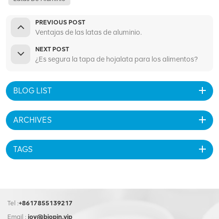
PREVIOUS POST
Ventajas de las latas de aluminio.
NEXT POST
¿Es segura la tapa de hojalata para los alimentos?
BLOG LIST
ARCHIVES
TAGS
Tel :
+8617855139217
Email :
joy@biopin.vip