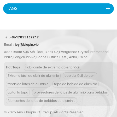
TAGS
Tel :
+8617855139217
Email :
joy@biopin.vip
Add : Room 504,5th Floor, Block S2,Evergrande Crystal International
Plaza,Longchuan Rd,Baohe District, Hefei, Anhui,China
Hot Tags :
Fabricante de extremo abierto fácil
Extremo fácil de abrir de aluminio
bebida fácil de abrir
tapas de latas de aluminio
tapa de bebida de aluminio
quitar la tapa
proveedores de latas de aluminio para bebidas
fabricantes de latas de bebidas de aluminio
© 2026 Anhui Biopin IOT Group. All Rights Reserved.