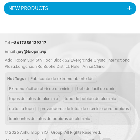
su construcción duradera
productos agrícolas, aceite
NEW PRODUCTS
garantiza que sus productos se
lubricante, aceite comestible,
mantengan frescos y
verduras, frijoles, frutas, etc.
protegidos por más tiempo. No
se conforme con menos: elija
nuestro 80 mm tapa de
hojalata de fácil apertura ¡Para
Tel :
+8617855139217
todas sus necesidades de
Email :
joy@biopin.vip
embalaje!
Add : Room 504,5th Floor, Block S2,Evergrande Crystal International
Plaza,Longchuan Rd,Baohe District, Hefei, Anhui,China
Hot Tags :
Fabricante de extremo abierto fácil
Extremo fácil de abrir de aluminio
bebida fácil de abrir
tapas de latas de aluminio
tapa de bebida de aluminio
quitar la tapa
proveedores de latas de aluminio para bebidas
fabricantes de latas de bebidas de aluminio
© 2026 Anhui Biopin IOT Group. All Rights Reserved.