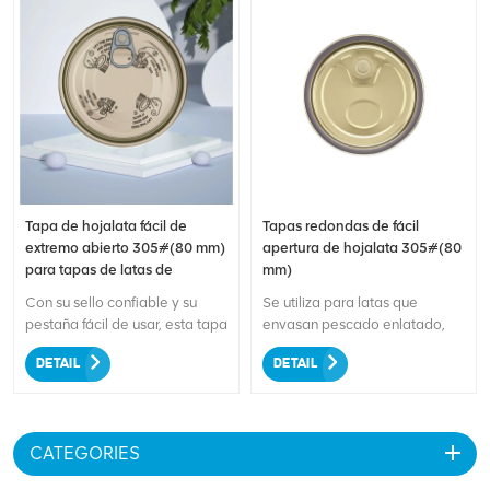
Tapa de hojalata fácil de
Tapas redondas de fácil
extremo abierto 305#(80 mm)
apertura de hojalata 305#(80
para tapas de latas de
mm)
alimentos y bebidas
Con su sello confiable y su
Se utiliza para latas que
pestaña fácil de usar, esta tapa
envasan pescado enlatado,
es ideal para envasar una
carne, pasta de tomate
DETAIL
DETAIL
variedad de alimentos y
enlatada, alimentos secos
bebidas, como refrescos,
enlatados, conservas semillas,
cerveza, frutas enlatadas,
condimentos enlatados,
verduras y más. Su tamaño
alimentos procesados
CATEGORIES
compacto lo hace ideal para
enlatados, alimentos
empaquetar sobre la marcha y
autoclaveados enlatados,