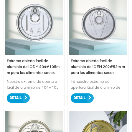
Extremo abierto fácil de
Extremo abierto fácil de
aluminio del ODM 404#105m
aluminio del OEM 202#52m m
m para los alimentos secos
para los alimentos secos
Nuestro extremo de apertura
Int nuestro extremo de
fácil de aluminio de 404#105
apertura fácil de aluminio de
mm, diseñado
202#52 mm, diseñado
DETAIL
DETAIL
específicamente para envasar
específicamente para envasar
alimentos secos. Este extremo
alimentos secos. ¡La
fácil de abrir proporciona un
comodidad se une a la
cómodo acceso al contenido,
calidad!
mientras que la construcción
duradera de aluminio