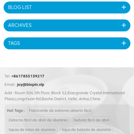
BLOG LIST
ARCHIVES
TAGS
Tel :
+8617855139217
Email :
joy@biopin.vip
Add : Room 504,5th Floor, Block S2,Evergrande Crystal International
Plaza,Longchuan Rd,Baohe District, Hefei, Anhui,China
Hot Tags :
Fabricante de extremo abierto fácil
Extremo fácil de abrir de aluminio
bebida fácil de abrir
tapas de latas de aluminio
tapa de bebida de aluminio