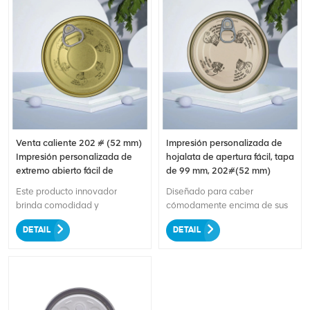
Venta caliente 202 # (52 mm)
Impresión personalizada de
Impresión personalizada de
hojalata de apertura fácil, tapa
extremo abierto fácil de
de 99 mm, 202#(52 mm)
hojalata
Este producto innovador
Diseñado para caber
brinda comodidad y
cómodamente encima de sus
personalización a sus
bebidas enlatadas favoritas.
DETAIL
DETAIL
necesidades de empaque de
Con su construcción duradera
latas. Fabricado con hojalata
y de alta calidad, esta tapa es
de alta calidad, garantiza
perfecta para usar con una
durabilidad y almacenamiento
variedad de productos,
seguro de sus bebidas. El
incluidas bebidas
diseño del extremo de fácil
carbonatadas, bebidas