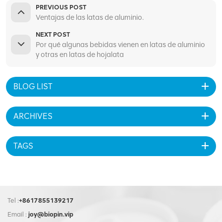
PREVIOUS POST
Ventajas de las latas de aluminio.
NEXT POST
Por qué algunas bebidas vienen en latas de aluminio
y otras en latas de hojalata
BLOG LIST
ARCHIVES
TAGS
Tel :
+8617855139217
Email :
joy@biopin.vip