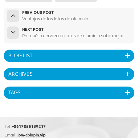
PREVIOUS POST
Ventajas de las latas de aluminio.
NEXT POST
Por qué la cerveza en latas de aluminio sabe mejor
BLOG LIST
ARCHIVES
TAGS
Tel :
+8617855139217
Email :
joy@biopin.vip