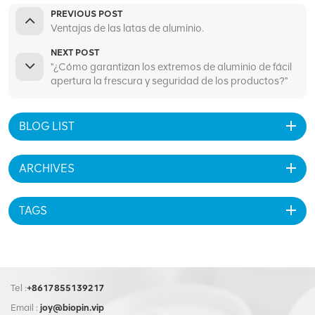
PREVIOUS POST
Ventajas de las latas de aluminio.
NEXT POST
"¿Cómo garantizan los extremos de aluminio de fácil
apertura la frescura y seguridad de los productos?"
BLOG LIST
ARCHIVES
TAGS
Tel :
+8617855139217
Email :
joy@biopin.vip