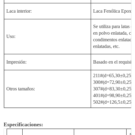
Laca interior:
Laca Fenólica Epoxi
Se utiliza para latas 
en polvo enlatada, caf
Uso:
condimentos enlatados,
enlatadas, etc.
Impresión:
Basado en el requisito
211#(d=65,30±0,25 
300#(d=72,90±0,25 
Otros tamaños:
307#(d=83,30±0,25 
401#(d=98,90±0,25 
502#(d=126,5±0,25m
Especificaciones:
Alt