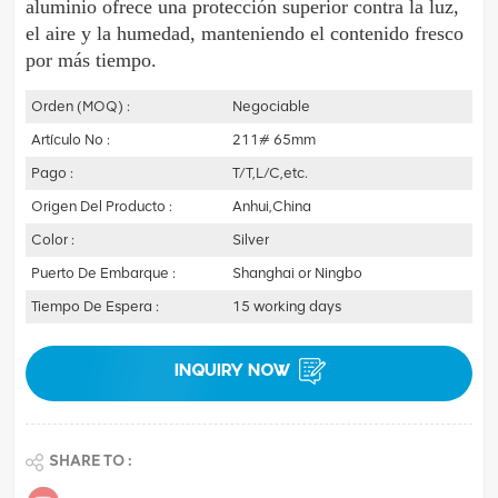
aluminio ofrece una protección superior contra la luz, 
el aire y la humedad, manteniendo el contenido fresco 
por más tiempo. 
Orden (MOQ) :
Negociable
Artículo No :
211# 65mm
Pago :
T/T,L/C,etc.
Origen Del Producto :
Anhui,China
Color :
Silver
Puerto De Embarque :
Shanghai or Ningbo
Tiempo De Espera :
15 working days
INQUIRY NOW
SHARE TO :