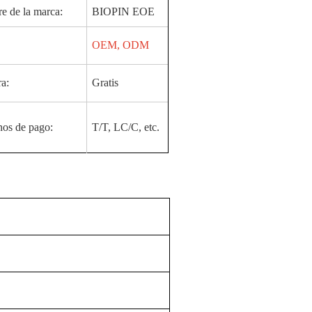
 de la marca:
BIOPIN EOE
OEM, ODM
a:
Gratis
os de pago:
T/T, LC/C, etc.