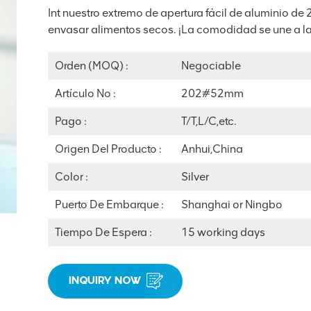
Int nuestro extremo de apertura fácil de aluminio 
envasar alimentos secos. ¡La comodidad se une a la
Orden (MOQ) :
Negociable
Artículo No :
202#52mm
Pago :
T/T,L/C,etc.
Origen Del Producto :
Anhui,China
Color :
Silver
Puerto De Embarque :
Shanghai or Ningbo
Tiempo De Espera :
15 working days
INQUIRY NOW