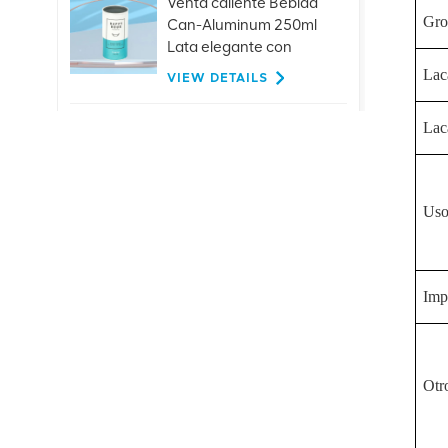
Venta caliente Bebida
Gro
Can-Aluminum 250ml
Lata elegante con
tapas
Laca
VIEW DETAILS
Laca
Tapas de extracción de
anillo de aluminio
personalizadas de 26
mm para bebidas de
Uso
VIEW DETAILS
jugo de cerveza con
botella de vidrio
Gran oferta, suministro
Imp
directo de fábrica de
extremo abierto fácil
de aluminio
VIEW DETAILS
401#99mm
Otr
Personalización de
extremos de bebidas-