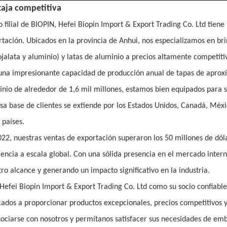
aja competitiva
filial de BIOPIN, Hefei Biopin Import & Export Trading Co. Ltd tiene
tación. Ubicados en la provincia de Anhui, nos especializamos en brin
jalata y aluminio) y latas de aluminio a precios altamente competiti
una impresionante capacidad de producción anual de tapas de aprox
nio de alrededor de 1,6 mil millones, estamos bien equipados para s
sa base de clientes se extiende por los Estados Unidos, Canadá, Méxic
 países.
022, nuestras ventas de exportación superaron los 50 millones de dó
lencia a escala global. Con una sólida presencia en el mercado inte
ro alcance y generando un impacto significativo en la industria.
 Hefei Biopin Import & Export Trading Co. Ltd como su socio confiabl
ados a proporcionar productos excepcionales, precios competitivos y u
sociarse con nosotros y permítanos satisfacer sus necesidades de em