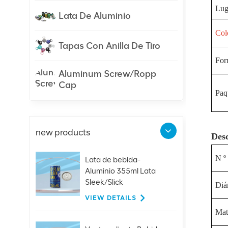
Lug
Lata De Aluminio
Col
Tapas Con Anilla De Tiro
For
Aluminum Screw/Ropp
Cap
Paqu
new products
Desc
N º
Lata de bebida-
Aluminio 355ml Lata
Sleek/Slick
Diá
VIEW DETAILS
Mate