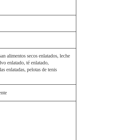
asan alimentos secos enlatados, leche
lvo enlatado, té enlatado,
as enlatadas, pelotas de tenis
ente