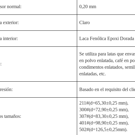
sor normal:
0,20 mm
 exterior:
Claro
 interior:
Laca Fenólica Epoxi Dorada
Se utiliza para latas que env
en polvo enlatada, café en po
:
condimentos enlatados, semill
enlatadas, etc.
resión:
Basado en el requisito del cli
211#(d=65,30±0,25 mm),
300#(d=72,90±0,25 mm),
os tamaños:
307#(d=83,30±0,25 mm),
401#(d=98,90±0,25 mm),
502#(d=126,5±0,25mm).