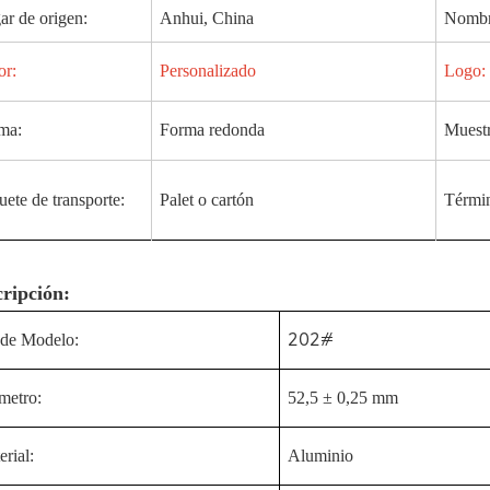
ar de origen:
Anhui, China
Nombre
or:
Personalizado
Logo:
ma:
Forma redonda
Muestr
ete de transporte:
Palet o cartón
Términ
ripción:
202#
 de Modelo:
metro:
52,5 ± 0,25 mm
rial:
Aluminio