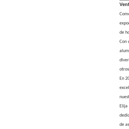
200-SOT-LOE para
Vent
cerveza de jugo
VIEW DETAILS
Como 
expor
Extremo despegable
de ho
de hojalata y aluminio
Con 
de 300 # 73 mm con
impresión
alumi
VIEW DETAILS
personalizada
diver
Venta caliente 202 #
otros
(52 mm) Impresión
En 2
personalizada de
extremo abierto fácil
exce
VIEW DETAILS
de hojalata
nuest
Elija
Tapas de anilla BIOPIN
con anilla de plástico
dedic
VIEW DETAILS
de a