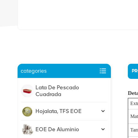
categories
PR
Lata De Pescado
Deta
Cuadrada
Ext
Hojalata, TFS EOE
Mat
EOE De Aluminio
Tam