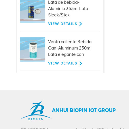
Lata de bebida-
Aluminio 355ml Lata
Sleek/Slick
VIEW DETAILS
Venta caliente Bebida
Can-Aluminum 250ml
Lata elegante con
tapas
VIEW DETAILS
Tapas de extracción de
anillo de aluminio
personalizadas de 26
mm para bebidas de
VIEW DETAILS
jugo de cerveza con
ANHUI BIOPIN IOT GROUP
botella de vidrio
Gran oferta, suministro
directo de fábrica de