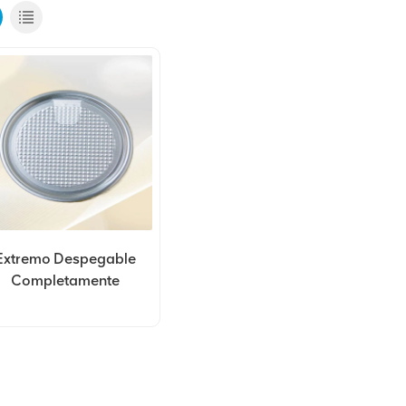
Extremo Despegable
Completamente
bierto De Aluminio De
Personalización
305#78mm