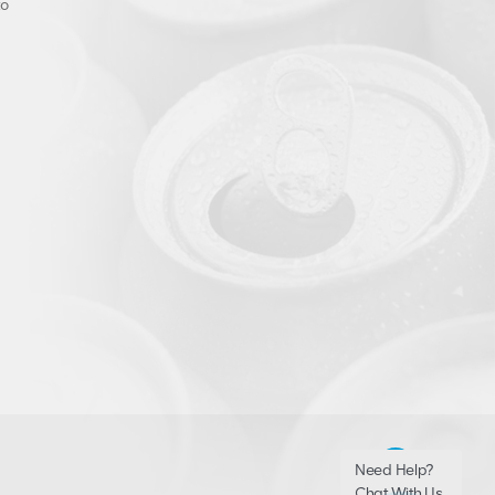
to
Need Help?
Chat With Us