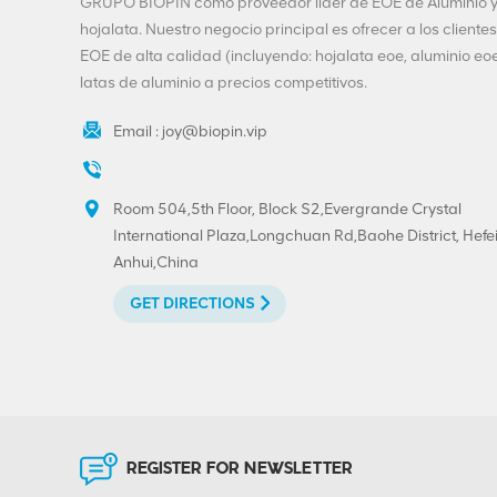
GRUPO BIOPIN como proveedor líder de EOE de Aluminio 
extremo abierto fácil
hojalata. Nuestro negocio principal es ofrecer a los clientes
de aluminio
VIEW DETAILS
EOE de alta calidad (incluyendo: hojalata eoe, aluminio eoe
401#99mm
latas de aluminio a precios competitivos.
Personalización de
Email :
joy@biopin.vip
extremos de bebidas-
200-SOT-LOE para
cerveza de jugo
VIEW DETAILS
Room 504,5th Floor, Block S2,Evergrande Crystal
International Plaza,Longchuan Rd,Baohe District, Hefei
Anhui,China
Extremo despegable
de hojalata y aluminio
GET DIRECTIONS
de 300 # 73 mm con
impresión
VIEW DETAILS
personalizada
Venta caliente 202 #
(52 mm) Impresión
REGISTER FOR NEWSLETTER
personalizada de