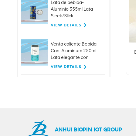
Lata de bebida-
Aluminio 355ml Lata
Sleek/Slick
VIEW DETAILS
Venta caliente Bebida
Can-Aluminum 250ml
Lata elegante con
tapas
VIEW DETAILS
Tapas de extracción de
anillo de aluminio
personalizadas de 26
mm para bebidas de
VIEW DETAILS
jugo de cerveza con
botella de vidrio
Gran oferta, suministro
ANHUI BIOPIN IOT GROUP
directo de fábrica de