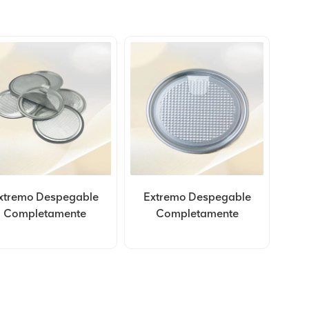
xtremo Despegable
Extremo Despegable
Completamente
Completamente
ierto De Aluminio De
Abierto De Aluminio De
Personalización
Personalización
213#67,3 Mm
209#62,5 Mm