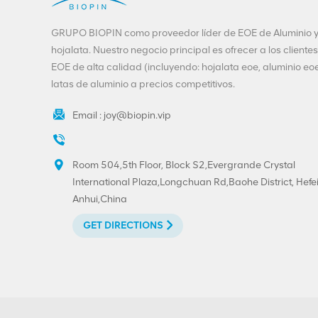
extremo abierto fácil
de aluminio
VIEW DETAILS
GRUPO BIOPIN como proveedor líder de EOE de Aluminio 
401#99mm
hojalata. Nuestro negocio principal es ofrecer a los clientes
EOE de alta calidad (incluyendo: hojalata eoe, aluminio eoe
Personalización de
latas de aluminio a precios competitivos.
extremos de bebidas-
200-SOT-LOE para
Email :
joy@biopin.vip
cerveza de jugo
VIEW DETAILS
Room 504,5th Floor, Block S2,Evergrande Crystal
Extremo despegable
International Plaza,Longchuan Rd,Baohe District, Hefei
de hojalata y aluminio
Anhui,China
de 300 # 73 mm con
impresión
GET DIRECTIONS
VIEW DETAILS
personalizada
Venta caliente 202 #
(52 mm) Impresión
personalizada de