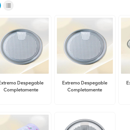
Extremo Despegable
Extremo Despegable
E
Completamente
Completamente
bierto De Aluminio De
Abierto De Aluminio De
Ab
Personalización
Personalización
404#105mm
305#78mm