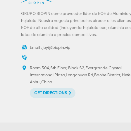
extremo abierto fácil
de aluminio
VIEW DETAILS
GRUPO BIOPIN como proveedor líder de EOE de Aluminio 
401#99mm
hojalata. Nuestro negocio principal es ofrecer a los clientes
EOE de alta calidad (incluyendo: hojalata eoe, aluminio eoe
Personalización de
latas de aluminio a precios competitivos.
extremos de bebidas-
200-SOT-LOE para
Email :
joy@biopin.vip
cerveza de jugo
VIEW DETAILS
Room 504,5th Floor, Block S2,Evergrande Crystal
Extremo despegable
International Plaza,Longchuan Rd,Baohe District, Hefei
de hojalata y aluminio
Anhui,China
de 300 # 73 mm con
impresión
GET DIRECTIONS
VIEW DETAILS
personalizada
Venta caliente 202 #
(52 mm) Impresión
personalizada de