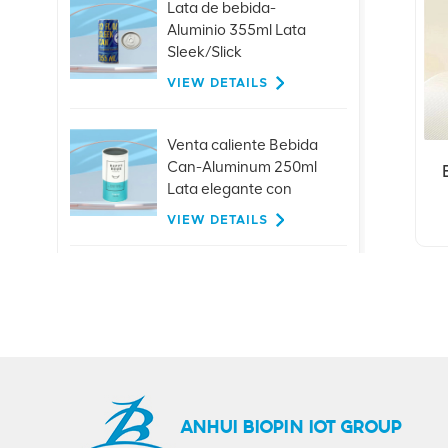
Lata de bebida-
Aluminio 355ml Lata
Sleek/Slick
VIEW DETAILS
Venta caliente Bebida
Can-Aluminum 250ml
Lata elegante con
tapas
VIEW DETAILS
Tapas de extracción de
anillo de aluminio
personalizadas de 26
mm para bebidas de
VIEW DETAILS
jugo de cerveza con
botella de vidrio
Gran oferta, suministro
ANHUI BIOPIN IOT GROUP
directo de fábrica de