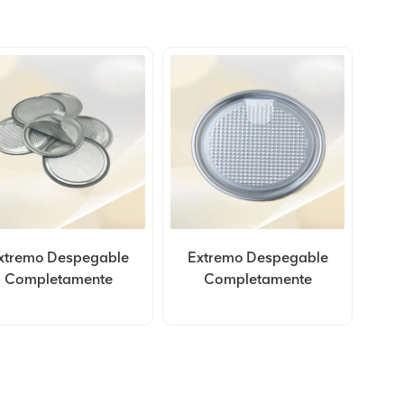
xtremo Despegable
Extremo Despegable
Completamente
Completamente
ierto De Aluminio De
Abierto De Aluminio De
Personalización
Personalización
213#67,3 Mm
209#62,5 Mm