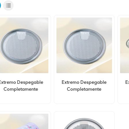
Extremo Despegable
Extremo Despegable
E
Completamente
Completamente
bierto De Aluminio De
Abierto De Aluminio De
Ab
Personalización
Personalización
404#105mm
305#78mm