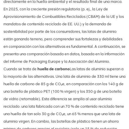
directamente en la huella ambiental y el resultado final de una marca.
En 2025, con la creciente presión regulatoria (p. ej., la Ley de
Aprovisionamiento de Combustibles Reciclados (CBAM) de la UE y los
mandatos de contenido reciclado de EE. UU.) y la demanda de
sostenibilidad por parte de los consumidores, las latas de aluminio
están ganando terreno, pero comprender sus fortalezas y debilidades
en comparación con las alternativas es fundamental. A continuación, se
presenta una comparación basada en datos, basada en la información
del Informe de Packaging Europe y la Asociación del Aluminio.
Cuando se trata de
huella de carbono
Las latas de aluminio superan a
la mayoría de las alternativas. Una lata de aluminio de 330 ml tiene una
huella de carbono de 85 g de CO₂e, en comparación con los 140 g de
una botella de plástico PET (100 % virgen) y los 350 g de una botella
de vidrio (retornable). Esta diferencia se amplía al usar aluminio
reciclado: una lata fabricada con un 70 % de contenido reciclado tiene
una huella de tan solo 30 g de CO₂e, un 65 % menos que una lata de
aluminio virgen. En cambio, las botellas de plástico tienen un ahorro
mínimo de carbono gracias al reciclaje (solo un 15 % de reducción