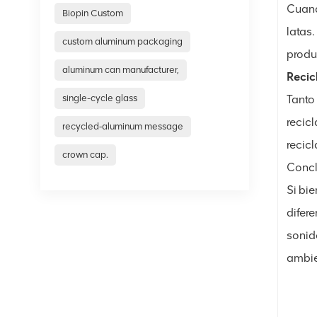
Cuand
Biopin Custom
latas.
custom aluminum packaging
produ
aluminum can manufacturer,
Recic
single-cycle glass
Tanto
recic
recycled‑aluminum message
recic
crown cap.
Concl
Si bi
difer
sonid
ambie