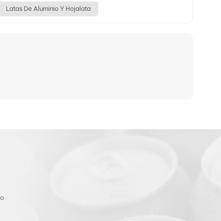
Latas De Aluminio Y Hojalata
to