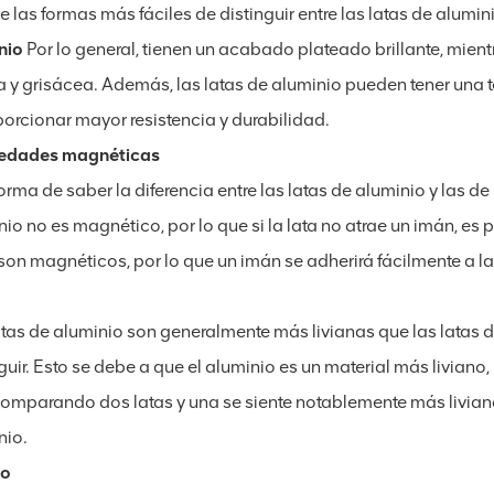
 las formas más fáciles de distinguir entre las latas de alumin
nio
Por lo general, tienen un acabado plateado brillante, mien
 y grisácea. Además, las latas de aluminio pueden tener una
porcionar mayor resistencia y durabilidad.
edades magnéticas
orma de saber la diferencia entre las latas de aluminio y las 
nio no es magnético, por lo que si la lata no atrae un imán, es
son magnéticos, por lo que un imán se adherirá fácilmente a la 
atas de aluminio son generalmente más livianas que las latas d
guir. Esto se debe a que el aluminio es un material más livian
comparando dos latas y una se siente notablemente más liviana
nio.
do