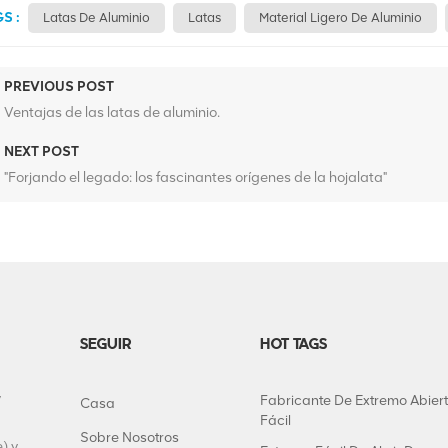
S :
Latas De Aluminio
Latas
Material Ligero De Aluminio
PREVIOUS POST
Ventajas de las latas de aluminio.
NEXT POST
"Forjando el legado: los fascinantes orígenes de la hojalata"
SEGUIR
HOT TAGS
y
Fabricante De Extremo Abier
Casa
Fácil
Sobre Nosotros
) y