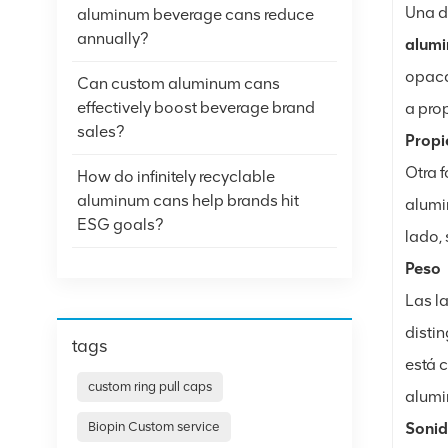
Una de
aluminum beverage cans reduce
annually?
alumi
opaca
Can custom aluminum cans
effectively boost beverage brand
a pro
sales?
Propi
Otra f
How do infinitely recyclable
aluminum cans help brands hit
alumi
ESG goals?
lado, 
Peso
Las l
distin
tags
está 
custom ring pull caps
alumi
Biopin Custom service
Soni