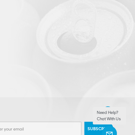
Need Help?
Chat With Us
SUBSCRIBE